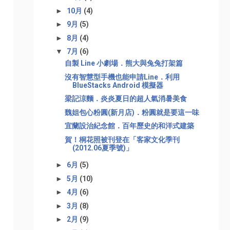
►
10月
(4)
►
9月
(5)
►
8月
(4)
▼
7月
(6)
自製 Line 小劇場．熊大與兔兔打架篇
沒有智慧型手機也能申請Line．利用
BlueStacks Android 模擬器
梁記涼麵．炎炎夏日的超人氣消暑美食
魏姐包心粉圓(新月店)．粉圓就是要這一味
宜蘭設治紀念館．百年歷史的和洋式建築
賀！桐花照被刊登在「客家文化季刊
(2012.06夏季號)」
►
6月
(5)
►
5月
(10)
►
4月
(6)
►
3月
(8)
►
2月
(9)