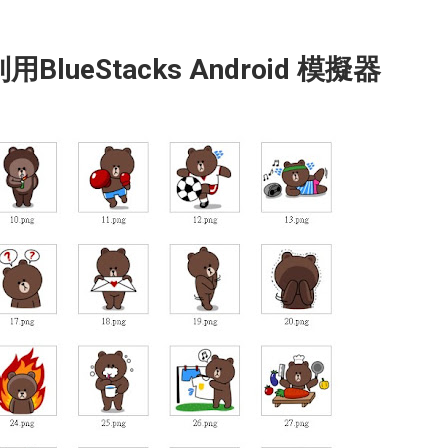
ueStacks Android 模擬器