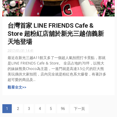
台灣首家 LINE FRIENDS Cafe &
Store 超粉紅店舖於新光三越信義新
天地登場
2017/01/31 14:41
最近在新光三越A11館又多了一個超人氣拍照打卡景點，那就
是LINE FRIENDS Cafe & Store。 全店占地約70坪，以熊大
的妹妹熊美Choco為主題，一進門就是高達3.5公尺的巨大熊
美玩偶供大家拍照，店內完全就是粉紅色系大爆發，有著許多
超可愛的商品及...
觀看全文>>
1
2
3
4
5
96
下一頁