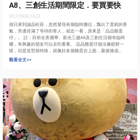
A8、三創生活期間限定．要買要快
2017/04/02 10:25
假日來到誠品松菸，忽然發現有個臨時攤位，飄出了蛋糕的香
氣，旁邊排滿了等待的客人，就近一看，原來是「品品雞蛋
仔」。 註：目前在美麗華、新光三越A8及三創生活都有臨時
櫃，有興趣的朋友可以去吃看看。 品品雞蛋仔做法像鬆餅一
樣，但是造型很特殊，就像好多個雞蛋在上面，最後捲成...
觀看全文>>