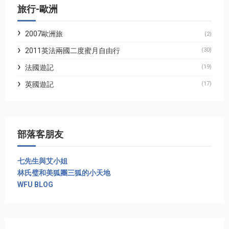
旅行-歐洲
2007歐洲旅
(2)
2011英法兩國二度蜜月自由行
(30)
法國遊記
(19)
英國遊記
(17)
部落客朋友
七先生與艾小姐
林氏璧和美狐團三狐的小天地
WFU BLOG