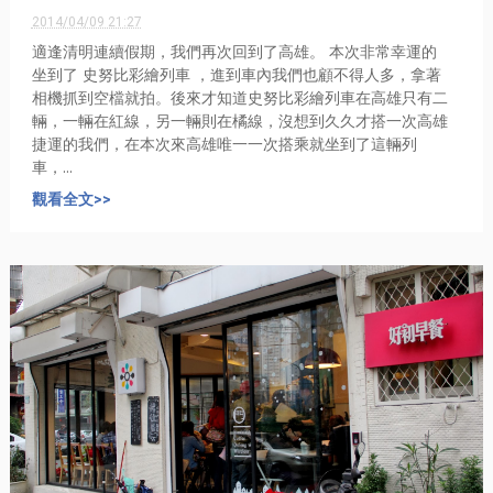
2014/04/09 21:27
適逢清明連續假期，我們再次回到了高雄。 本次非常幸運的
坐到了 史努比彩繪列車 ，進到車內我們也顧不得人多，拿著
相機抓到空檔就拍。後來才知道史努比彩繪列車在高雄只有二
輛，一輛在紅線，另一輛則在橘線，沒想到久久才搭一次高雄
捷運的我們，在本次來高雄唯一一次搭乘就坐到了這輛列
車，...
觀看全文>>