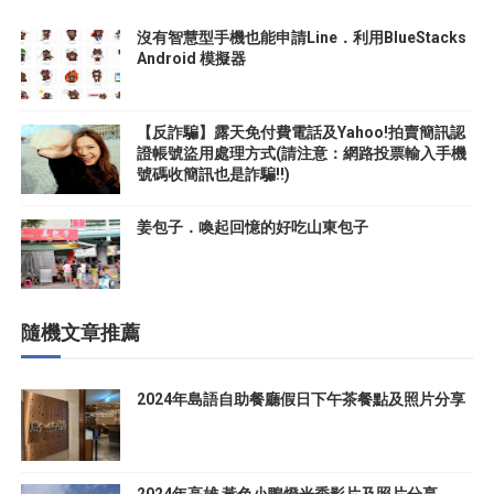
沒有智慧型手機也能申請Line．利用BlueStacks
Android 模擬器
【反詐騙】露天免付費電話及Yahoo!拍賣簡訊認
證帳號盜用處理方式(請注意：網路投票輸入手機
號碼收簡訊也是詐騙!!)
姜包子．喚起回憶的好吃山東包子
隨機文章推薦
2024年島語自助餐廳假日下午茶餐點及照片分享
2024年高雄 黃色小鴨燈光秀影片及照片分享