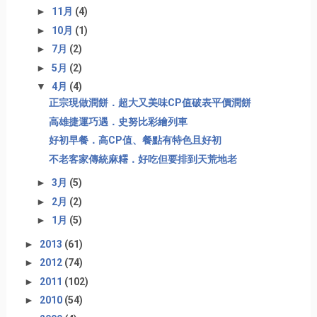
►
11月
(4)
►
10月
(1)
►
7月
(2)
►
5月
(2)
▼
4月
(4)
正宗現做潤餅．超大又美味CP值破表平價潤餅
高雄捷運巧遇．史努比彩繪列車
好初早餐．高CP值、餐點有特色且好初
不老客家傳統麻糬．好吃但要排到天荒地老
►
3月
(5)
►
2月
(2)
►
1月
(5)
►
2013
(61)
►
2012
(74)
►
2011
(102)
►
2010
(54)