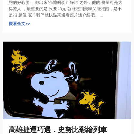
飽的好心腸 ，做出來的潤餅除了 好吃 之外，他的 份量可是大
得驚人 ，最重要的是 只要45元 就能吃到美味又能吃飽，是不
是很 超值 呢？我們就快點來邊看照片邊介紹吧。 ...
觀看全文>>
高雄捷運巧遇．史努比彩繪列車