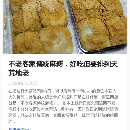
不老客家傳統麻糬．好吃但要排到天
荒地老
2014/04/02 21:57
在捷運行天宮站3號出口，可以看到有一間小小的攤位排著大
大的長龍，路過的人總是會好奇這到底是在排什麼，而這間店
就是「不老客家傳統麻糬」。 基本上我們已經久聞這間不老
麻糬十分好吃而沒有空拜訪，剛好有一天的假日來到這附近剪
頭髮，就決定排隊買個一盒回家當甜點。我們開始排隊的時間
約...
觀看全文>>