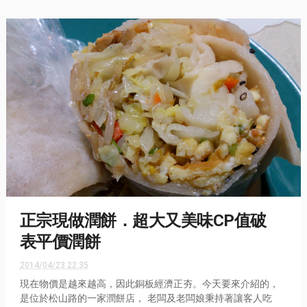
正宗現做潤餅．超大又美味CP值破
表平價潤餅
2014/04/23 22:35
現在物價是越來越高，因此銅板經濟正夯。今天要來介紹的，
是位於松山路的一家潤餅店， 老闆及老闆娘秉持著讓客人吃