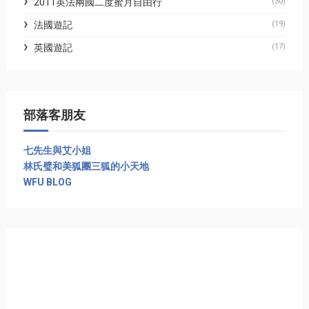
2011英法兩國二度蜜月自由行
(30)
法國遊記
(19)
英國遊記
(17)
部落客朋友
七先生與艾小姐
林氏璧和美狐團三狐的小天地
WFU BLOG