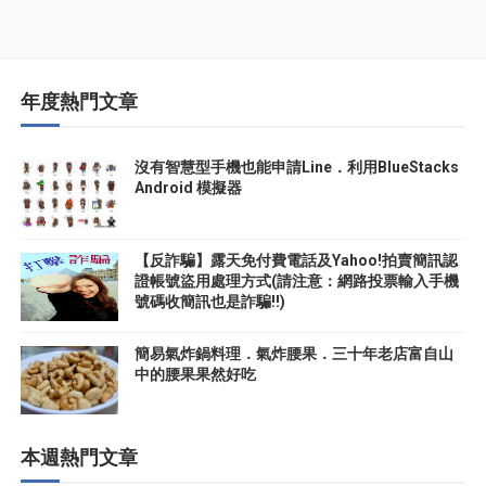
年度熱門文章
沒有智慧型手機也能申請Line．利用BlueStacks
Android 模擬器
【反詐騙】露天免付費電話及Yahoo!拍賣簡訊認
證帳號盜用處理方式(請注意：網路投票輸入手機
號碼收簡訊也是詐騙!!)
簡易氣炸鍋料理．氣炸腰果．三十年老店富自山
中的腰果果然好吃
本週熱門文章