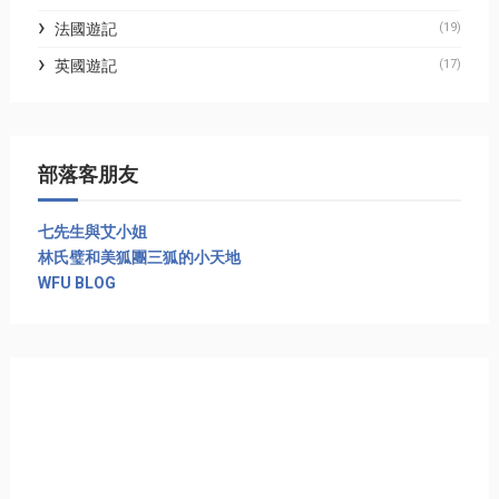
法國遊記
(19)
英國遊記
(17)
部落客朋友
七先生與艾小姐
林氏璧和美狐團三狐的小天地
WFU BLOG