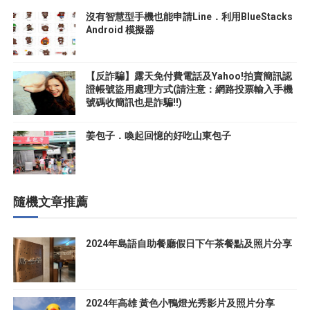
沒有智慧型手機也能申請Line．利用BlueStacks
Android 模擬器
【反詐騙】露天免付費電話及Yahoo!拍賣簡訊認
證帳號盜用處理方式(請注意：網路投票輸入手機
號碼收簡訊也是詐騙!!)
姜包子．喚起回憶的好吃山東包子
隨機文章推薦
2024年島語自助餐廳假日下午茶餐點及照片分享
2024年高雄 黃色小鴨燈光秀影片及照片分享