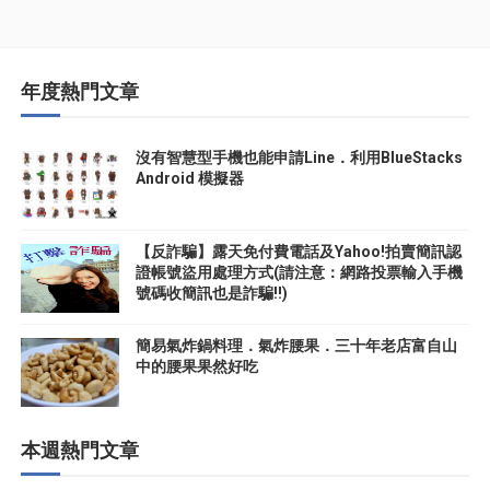
年度熱門文章
沒有智慧型手機也能申請Line．利用BlueStacks
Android 模擬器
【反詐騙】露天免付費電話及Yahoo!拍賣簡訊認
證帳號盜用處理方式(請注意：網路投票輸入手機
號碼收簡訊也是詐騙!!)
簡易氣炸鍋料理．氣炸腰果．三十年老店富自山
中的腰果果然好吃
本週熱門文章