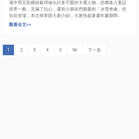
場中用五彩繽紛氣球做出許多可愛的卡通人物，彷彿進入童話
世界一般，充滿了玩心，還有小朋友們最愛的「冰雪奇緣」也
在此登場，本次簡單跟大家介紹，大家快趁著週年慶期間...
觀看全文>>
1
2
3
4
5
96
下一頁