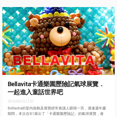
Bellavita卡通樂園歷險記氣球展覽．
一起進入童話世界吧
2015/09/13 17:57
Bellavita的室內裝飾及展覽經常會讓人眼睛一亮，適逢週年慶
期間，本次在B1展出了「卡通樂園歷險記」的氣球展覽，會