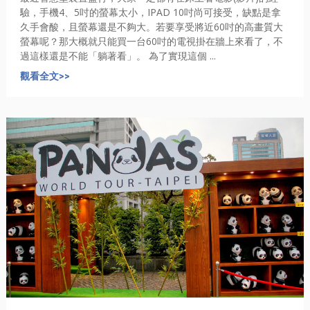
驗，手機4、5吋的螢幕太小，IPAD 10吋尚可接受，缺點是拿
久手會酸，且螢幕還是不夠大。若要享受將近60吋的高畫質大
螢幕呢？那大概就只能買一台60吋的電視掛在牆上來看了，不
過這樣還是不能「躺著看」。 為了實現這個 ...
觀看全文>>