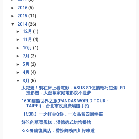
►
2016
(5)
►
2015
(11)
▼
2014
(26)
►
12月
(1)
►
11月
(4)
►
10月
(1)
►
7月
(2)
►
5月
(2)
►
4月
(4)
▼
3月
(5)
太犯規！躺在床上看電影．ASUS S1便攜輕巧短焦LED
投影機．大螢幕家庭電影院不是夢
1600貓熊世界之旅(PANDAS WORLD TOUR -
TAIPEI)．台北市政府廣場隨手拍
【試吃】一之軒金Q餅．一次品嘗四層幸福
好吃的草莓蛋糕．溫德德式烘培餐館
KiKi餐廳復興店．香辣夠勁四川好味道