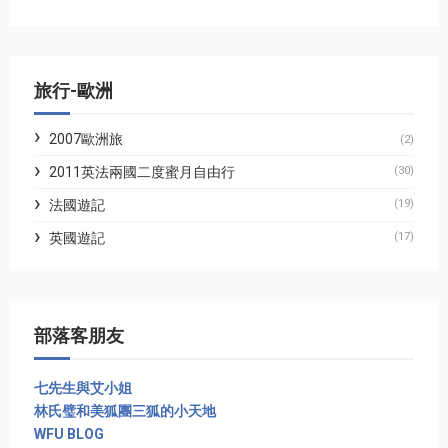
旅行-歐洲
2007歐洲旅
(2)
2011英法兩國二度蜜月自由行
(30)
法國遊記
(19)
英國遊記
(17)
部落客朋友
七先生與艾小姐
林氏璧和美狐團三狐的小天地
WFU BLOG