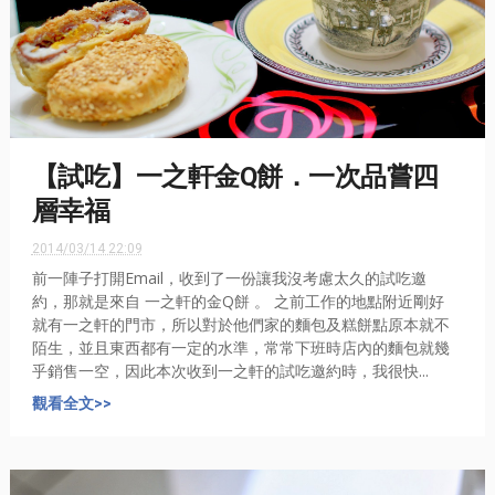
【試吃】一之軒金Q餅．一次品嘗四
層幸福
2014/03/14 22:09
前一陣子打開Email，收到了一份讓我沒考慮太久的試吃邀
約，那就是來自 一之軒的金Q餅 。 之前工作的地點附近剛好
就有一之軒的門市，所以對於他們家的麵包及糕餅點原本就不
陌生，並且東西都有一定的水準，常常下班時店內的麵包就幾
乎銷售一空，因此本次收到一之軒的試吃邀約時，我很快...
觀看全文>>