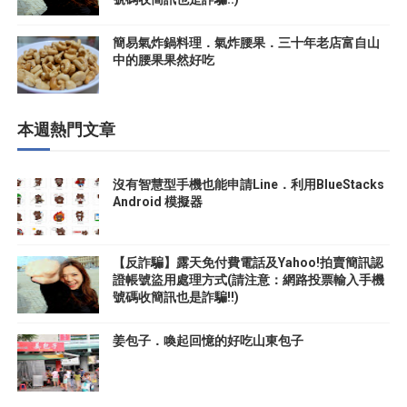
簡易氣炸鍋料理．氣炸腰果．三十年老店富自山
中的腰果果然好吃
本週熱門文章
沒有智慧型手機也能申請Line．利用BlueStacks
Android 模擬器
【反詐騙】露天免付費電話及Yahoo!拍賣簡訊認
證帳號盜用處理方式(請注意：網路投票輸入手機
號碼收簡訊也是詐騙!!)
姜包子．喚起回憶的好吃山東包子