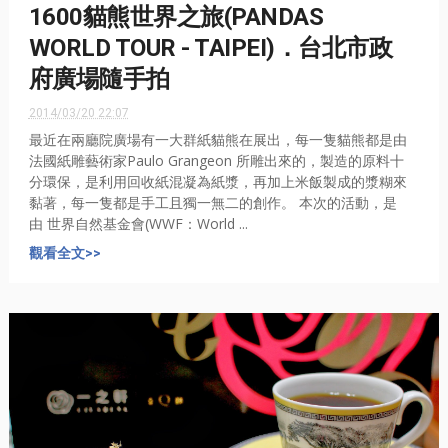
1600貓熊世界之旅(PANDAS
WORLD TOUR - TAIPEI)．台北市政
府廣場隨手拍
2014/03/20 22:07
最近在兩廳院廣場有一大群紙貓熊在展出，每一隻貓熊都是由
法國紙雕藝術家Paulo Grangeon 所雕出來的，製造的原料十
分環保，是利用回收紙混凝為紙漿，再加上米飯製成的漿糊來
黏著，每一隻都是手工且獨一無二的創作。 本次的活動，是
由 世界自然基金會(WWF：World ...
觀看全文>>