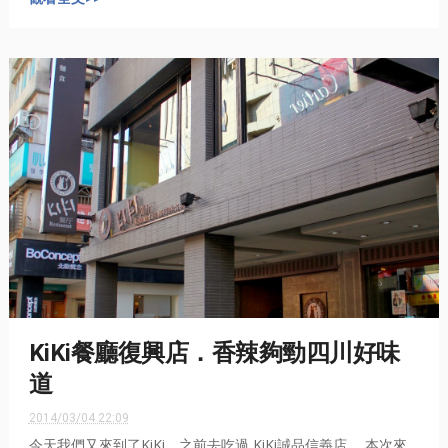
KiKi餐廳復興店．香辣夠勁四川好味
道
2014/03/04 22:09
今天我們又來到了KiKi，之前去吃過 KiKi誠品信義店 ，本次來