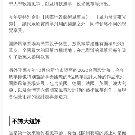
型大型軟體風箏，以及特技風箏、夜光風箏等演出。
今年更特別企劃【國際地景藝術風箏展】、【風力發電夜光
秀】，讓民眾欣賞風箏飛翔的樂趣之外，同時領略不同的視
覺享受。
國際風箏賽場為民眾親子休憩、放風箏擘建擁有面積8公頃
草皮、全國最大的風箏放飛場地，在地舉辦的風箏節每年吸
引了數萬人參與觀賞。
另外呼應今年10月份新竹市舉辦的2020台灣設計展，今年
風箏節也特別邀請享譽國際的6位風箏設計大師的作品來到
國際風箏賽場策展，包含美國、德國、法國、英國、澳大利
亞，以及台灣等六個國家風箏設計師的藝術風箏創作，展現
各個藝術家的設計感與創造力。
不誇大短評
這是第一次來新竹看風箏節，從台北開到賽場的路上可是傾