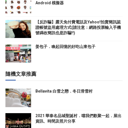
Android 模擬器
【反詐騙】露天免付費電話及Yahoo!拍賣簡訊認
證帳號盜用處理方式(請注意：網路投票輸入手機
號碼收簡訊也是詐騙!!)
姜包子．喚起回憶的好吃山東包子
隨機文章推薦
Bellavita 白雪之戀．冬日滑雪村
2021 華泰名品城聖誕村．噹我們歡聚一起．展出
資訊、時間及照片分享