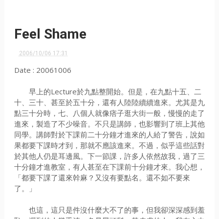
Feel Shame
2006/10/06 17:31
Date : 20061006
早上的Lecture於九點整開始。但是，在九點十五、二
十、三十、甚至於五十分，還有人陸陸續續進來。尤其是九
點三十分時，七、八個人就像痞子逛大街一般，慢慢的走了
進來，製造了不少噪音。不只是講師，也影響到了班上其他
同學。講師對於下課前二十分鐘才進來的人給了警告，說如
果都要下課時才到，那就不應該進來。不過，似乎這些話對
於其他人仍是耳邊風。下一節課，許多人依然故我，過了三
十分鐘才進教室，有人甚至在下課前十分鐘才來。我心想，
「都要下課了還來幹麻？又沒有要點名。還不如不要來
了。」
也這，這只是件沒什麼大不了的事，但我卻深深感到羞