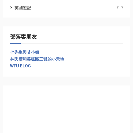
英國遊記
(17)
部落客朋友
七先生與艾小姐
林氏璧和美狐團三狐的小天地
WFU BLOG