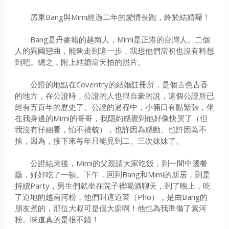
房東Bang與Mimi經過二年的愛情長跑，終於結婚囉！
Bang是丹麥籍的越南人，Mimi是正港的台灣人。二個
人的異國戀曲，能夠走到這一步，我想他們當初也沒有料想
到吧。總之，附上結婚當天拍的照片。
公證的地點在Coventry的結婚註冊所，是個古色古香
的地方，在公證時，公證的人也很自豪的說，這個公證所已
經有五百年的歷史了。公證的過程中，小倆口有點緊張，坐
在我身邊的Mimi的哥哥，我隱約感覺到他好像快哭了（但
我沒有仔細看，怕不禮貌），也許因為感動、也許因為不
捨，因為，接下來每年只能見到二、三次妹妹了。
公證結束後，Mimi的父親請大家吃飯，到一間中國餐
廳，好好吃了一頓。下午，回到Bang和Mimi的新居，則是
持續Party，男生們就坐在院子裡喝酒聊天，到了晚上，吃
了道地的越南河粉，他們叫這道菜（Pho），是由Bang的
朋友煮的，那位大叔可是個大廚啊！他也為我準備了素河
粉。味道真的是很不錯！