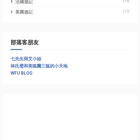
法國遊記
(19)
英國遊記
(17)
部落客朋友
七先生與艾小姐
林氏璧和美狐團三狐的小天地
WFU BLOG