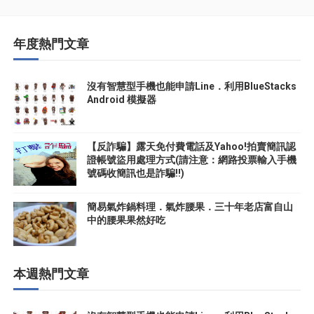
年度熱門文章
沒有智慧型手機也能申請Line．利用BlueStacks
Android 模擬器
【反詐騙】露天免付費電話及Yahoo!拍賣簡訊認
證帳號盜用處理方式(請注意：網路投票輸入手機
號碼收簡訊也是詐騙!!)
簡易氣炸鍋料理．氣炸腰果．三十年老店富自山
中的腰果果然好吃
本週熱門文章