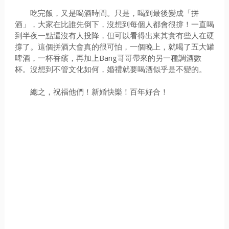
吃完飯，又是喝酒時間。只是，喝到最後變成「拼
酒」，大家在比誰先倒下，沒想到每個人都會很撐！一直喝
到半夜一點還沒有人投降，但可以看得出來其實有些人在硬
撐了。這個拼酒大會真的很可怕，一個晚上，就喝了五大罐
啤酒，一杯香繽，再加上Bang哥哥帶來的另一種調酒數
杯。沒想到不管文化如何，婚禮就要喝酒似乎是不變的。
總之，祝福他們！新婚快樂！百年好合！