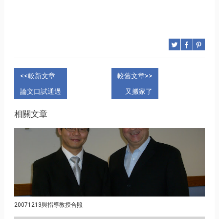
<<較新文章
較舊文章>>
論文口試通過
又搬家了
相關文章
20071213與指導教授合照