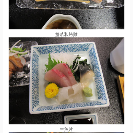
蟹爪和烤雞
生魚片