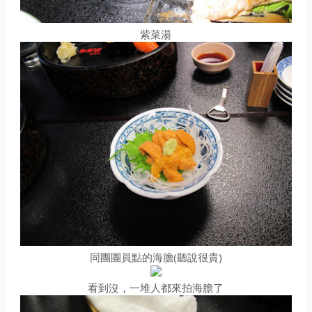
紫菜湯
同團團員點的海膽(聽說很貴)
看到沒，一堆人都來拍海膽了