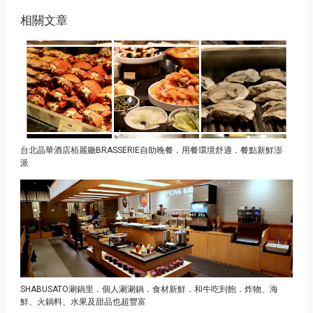
相關文章
台北晶華酒店栢麗廳BRASSERIE自助晚餐．用餐環境舒適．餐點新鮮澎
派
SHABUSATO涮鍋里．個人涮涮鍋．食材新鮮．和牛吃到飽．炸物、海
鮮、火鍋料、水果及甜品也超豐富