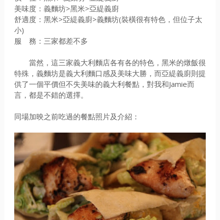
美味度：義麵坊>黑米>亞緹義廚
舒適度：黑米>亞緹義廚>義麵坊(裝橫很有特色，但位子太
小)
服 務：三家都差不多
當然，這三家義大利麵店各有各的特色，黑米的燉飯很
特殊，義麵坊是義大利麵口感及美味大勝，而亞緹義廚則提
供了一個平價但不失美味的義大利餐點，對我和Jamie而
言，都是不錯的選擇。
同場加映之前吃過的餐點照片及介紹：