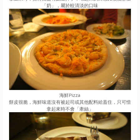
「奶」，屬於較清淡的口味
海鮮Pizza
餅皮很脆，海鮮味道沒有被起司或其他配料給蓋住，只可惜
拿起來時不會「牽絲」