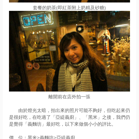
套餐的奶茶(即紅茶附上奶精及砂糖)
離開前在店外拍一張
由於燈光太暗，拍出來的照片可能不夠好，但吃起來仍
是很好吃，在吃過了「亞緹義廚」、「黑米」之後，我們仍
是覺得「義麵坊」最好吃，以下來做個小小的評比。
價 位：黑米>義麵坊>亞緹義廚