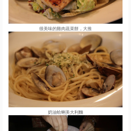
很美味的雞肉蔬菜餅，大推
奶油蛤蜊美大利麵