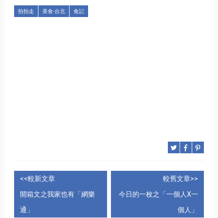
拍拍走
美食-台北
食記
<<較新文章
較舊文章>>
開箱文之我家也有「網樂
今日的一枚之「一個人X一
通」
個人」