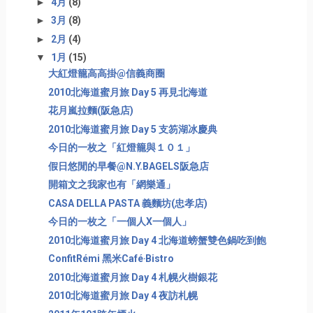
►
4月
(8)
►
3月
(8)
►
2月
(4)
▼
1月
(15)
大紅燈籠高高掛@信義商圈
2010北海道蜜月旅 Day 5 再見北海道
花月嵐拉麵(阪急店)
2010北海道蜜月旅 Day 5 支笏湖冰慶典
今日的一枚之「紅燈籠與１０１」
假日悠閒的早餐@N.Y.BAGELS阪急店
開箱文之我家也有「網樂通」
CASA DELLA PASTA 義麵坊(忠孝店)
今日的一枚之「一個人X一個人」
2010北海道蜜月旅 Day 4 北海道螃蟹雙色鍋吃到飽
ConfitRémi 黑米Café‧Bistro
2010北海道蜜月旅 Day 4 札幌火樹銀花
2010北海道蜜月旅 Day 4 夜訪札幌