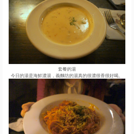
套餐的湯
今日的湯是海鮮濃湯，義麵坊的湯真的很濃很香很好喝。