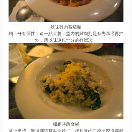
辣味雞肉蕃茄麵
麵十分有彈性，這一點大勝，盤內的雞肉則是有先烤過再拌
炒，所以味道也十分的有層次。
臘腸時蔬燉飯
拿上來時，覺得擺盤有點遜掉了，吃起來的口感比較沒那麼