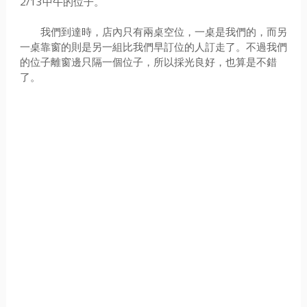
2/13中午的位子。
我們到達時，店內只有兩桌空位，一桌是我們的，而另
一桌靠窗的則是另一組比我們早訂位的人訂走了。不過我們
的位子離窗邊只隔一個位子，所以採光良好，也算是不錯
了。