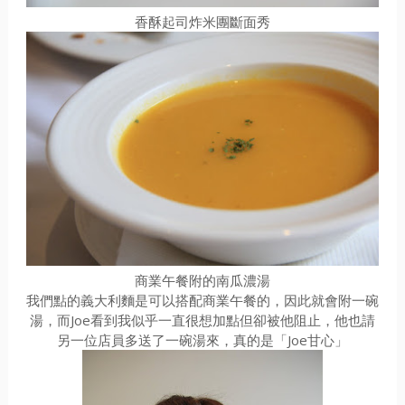
香酥起司炸米團斷面秀
商業午餐附的南瓜濃湯
我們點的義大利麵是可以搭配商業午餐的，因此就會附一碗
湯，而Joe看到我似乎一直很想加點但卻被他阻止，他也請
另一位店員多送了一碗湯來，真的是「Joe甘心」