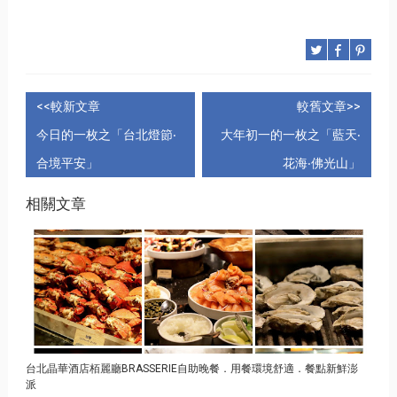
<<較新文章
較舊文章>>
今日的一枚之「台北燈節‧
大年初一的一枚之「藍天‧
合境平安」
花海‧佛光山」
相關文章
台北晶華酒店栢麗廳BRASSERIE自助晚餐．用餐環境舒適．餐點新鮮澎
派