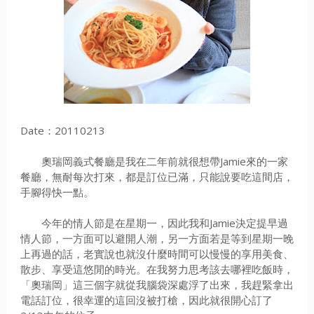
Date：20110213
奧瑞岡義式餐廳是我在二年前就很想帶Jamie來的一家
餐廳，無耐每次打來，都是訂位已滿，只能說要吃這間店，
手腳得快一點。
今年的情人節是在星期一，因此我和Jamie決定提早過
情人節，一方面可以避開人潮，另一方面若是等到星期一晚
上再過的話，老實說也就沒什麼時間可以慢慢的享用美食、
散步、享受這悠閒的時光。在我努力思考該去哪裡吃飯時，
「奧瑞岡」這三個字就從我腦袋深處浮了出來，我趕緊拿出
電話訂位，很幸運的這回沒被打槍，因此就很開心訂了