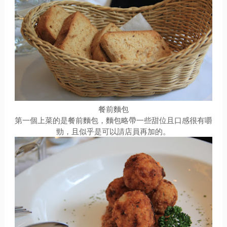
餐前麵包
第一個上菜的是餐前麵包，麵包略帶一些甜位且口感很有嚼
勁，且似乎是可以請店員再加的。