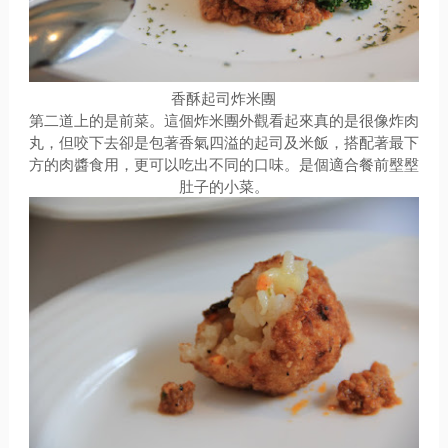
香酥起司炸米團
第二道上的是前菜。這個炸米團外觀看起來真的是很像炸肉
丸，但咬下去卻是包著香氣四溢的起司及米飯，搭配著最下
方的肉醬食用，更可以吃出不同的口味。是個適合餐前壂壂
肚子的小菜。