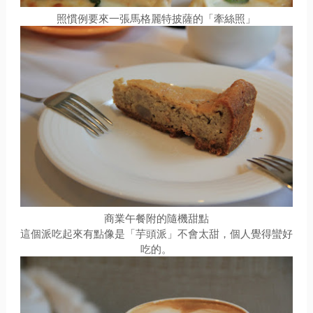
照慣例要來一張馬格麗特披薩的「牽絲照」
商業午餐附的隨機甜點
這個派吃起來有點像是「芋頭派」不會太甜，個人覺得蠻好
吃的。