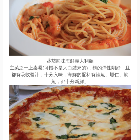
蕃茄辣味海鮮義大利麵
主菜之一上桌囉(可惜不是大白裝來的)，麵的彈性剛好，且
都有吸收醬汁，十分入味，海鮮的配料有鮭魚、蝦仁、魷
魚，都十分新鮮。