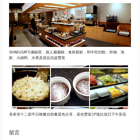
SHABUSATO涮鍋里．個人涮涮鍋．食材新鮮．和牛吃到飽．炸物、海
鮮、火鍋料、水果及甜品也超豐富
喜來登十二廚平日晚餐自助餐菜色分享．菜色豐富CP值比假日下午茶高
留言