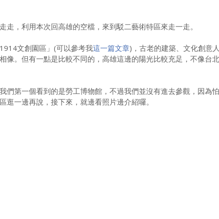
走，利用本次回高雄的空檔，來到駁二藝術特區來走一走。
14文創園區」(可以參考我
這一篇文章
)，古老的建築、文化創意
相像。但有一點是比較不同的，高雄這邊的陽光比較充足，不像台
們第一個看到的是勞工博物館，不過我們並沒有進去參觀，因為
區逛一邊再說，接下來，就邊看照片邊介紹囉。