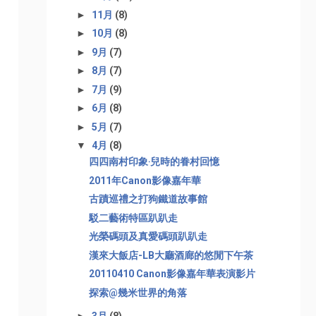
►
11月
(8)
►
10月
(8)
►
9月
(7)
►
8月
(7)
►
7月
(9)
►
6月
(8)
►
5月
(7)
▼
4月
(8)
四四南村印象‧兒時的眷村回憶
2011年Canon影像嘉年華
古蹟巡禮之打狗鐵道故事館
駁二藝術特區趴趴走
光榮碼頭及真愛碼頭趴趴走
漢來大飯店-LB大廳酒廊的悠閒下午茶
20110410 Canon影像嘉年華表演影片
探索@幾米世界的角落