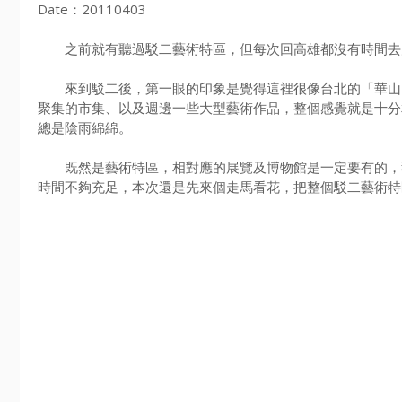
Date：20110403
之前就有聽過駁二藝術特區，但每次回高雄都沒有時間去走
來到駁二後，第一眼的印象是覺得這裡很像台北的「華山19
聚集的市集、以及週邊一些大型藝術作品，整個感覺就是十分
總是陰雨綿綿。
既然是藝術特區，相對應的展覽及博物館是一定要有的，我
時間不夠充足，本次還是先來個走馬看花，把整個駁二藝術特