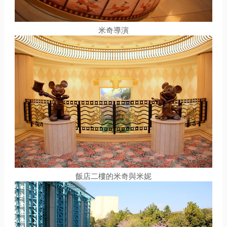
米奇導演
飯店二樓的米奇與米妮