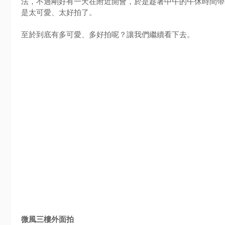
法，不過剛好有一天在附近開會，於是趁著中午的午休時間帶
是太可愛、太好拍了。
至於到底有多可愛、多好拍呢？讓我們繼續看下去。
微風三樓外面拍