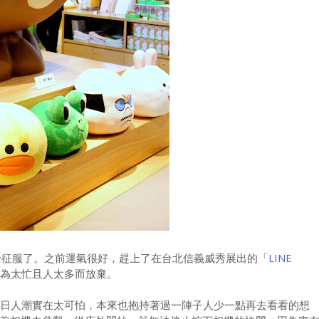
全征服了。之前運氣很好，趕上了在台北信義威秀展出的「
LINE
為太忙且人太多而放棄。
日人潮實在太可怕，本來也抱持著過一陣子人少一點再去看看的想