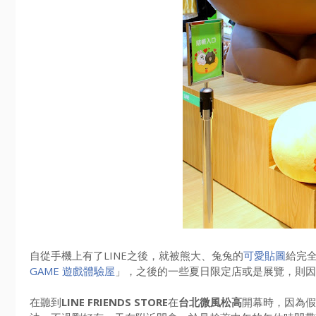
自從手機上有了LINE之後，就被熊大、兔兔的
可愛貼圖
給完
GAME 遊戲體驗屋
」，之後的一些夏日限定店或是展覽，則因
在聽到
LINE FRIENDS STORE
在
台北微風松高
開幕時，因為假