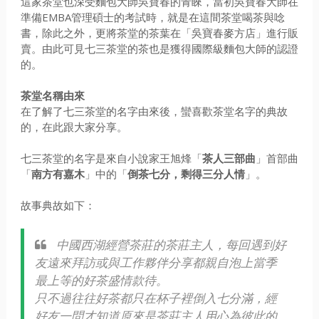
這家茶堂也深受麵包大師吳寶春的青睞，當初吳寶春大師在
準備EMBA管理碩士的考試時，就是在這間茶堂喝茶與唸
書，除此之外，更將茶堂的茶葉在「吳寶春麥方店」進行販
賣。由此可見七三茶堂的茶也是獲得國際級麵包大師的認證
的。
茶堂名稱由來
在了解了七三茶堂的名字由來後，蠻喜歡茶堂名字的典故
的，在此跟大家分享。
七三茶堂的名字是來自小說家王旭烽「
茶人三部曲
」首部曲
「
南方有嘉木
」中的「
倒茶七分，剩得三分人情
」。
故事典故如下：
中國西湖經營茶莊的茶莊主人，每回遇到好
友遠來拜訪或與工作夥伴分享都親自泡上當季
最上等的好茶盛情款待。
只不過往往好茶都只在杯子裡倒入七分滿，經
好友一問才知道原來是茶莊主人用心為彼此的