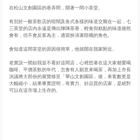
在松山文創園區的巷弄間，開著一間小茶堂。
有別於一般茶飲店的喧鬧及各式各樣的味道交雜在一起，七
三茶堂的店內永遠是傳出陣陣茶香，輕食與糕點的味道雖然
會有，但不會反客為主，適當扮演著陪襯的角色。
會知道這間茶堂的原因很簡單，他就開在我家附近。
老實說一開始我並不看好這間店，心裡想著在這大家都愛喝
咖啡、平價茶飲的年代，怎會有人願意來喝茶，再加上市長
決議將大部份的展覽移至「華山文創園區」後，來客數更是
大幅縮小，結果事實證明，有實力、好品質的店家，是絕對
可以在這市場上生存的。