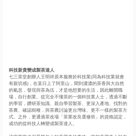
科技新貴變成製茶達人
七三茶堂創辦人王明祥原本服務於科技業(同為科技業就會
有親切感)，在某日上了阿里山，聞到濃濃的茶香與大自然
的氣息，發現與茶為伍，才是他想要的生活，因此離開職
場，自行創業。從完全不懂茶的一個科技業人士，透過不斷
的學習，鑽研茶知識、親自學習製茶、更深入產地、找對的
茶農、確認樹種，與茶農討論更台灣味、更不一樣的製茶方
式。之外，更通過茶改場「茶業改良選修班」的資格認定，
成功的從科技人轉變成製茶達人。