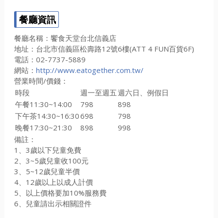
餐廳資訊
餐廳名稱：饗食天堂台北信義店
地址：台北市信義區松壽路12號6樓(ATT 4 FUN百貨6F)
電話：02-7737-5889
網站：
http://www.eatogether.com.tw/
營業時間/價錢：
時段
週一至週五
週六日、例假日
午餐11:30~14:00
798
898
下午茶14:30~16:30
698
798
晚餐17:30~21:30
898
998
備註：
1、3歲以下兒童免費
2、3~5歲兒童收100元
3、5~12歲兒童半價
4、12歲以上以成人計價
5、以上價格要加10%服務費
6、兒童請出示相關證件