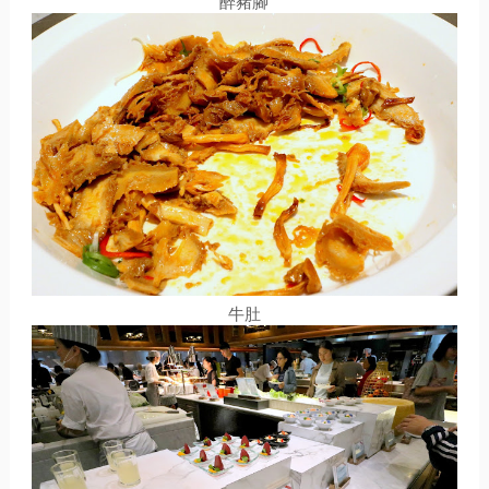
醉豬腳
牛肚