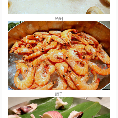
蛤蜊
蝦子