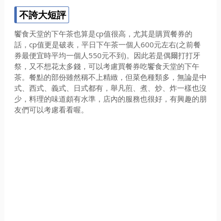
不誇大短評
饗食天堂的下午茶也算是cp值很高，尤其是購買餐券的
話，cp值更是破表，平日下午茶一個人600元左右(之前餐
券最便宜時平均一個人550元不到)。因此若是偶爾打打牙
祭，又不想花太多錢，可以考慮買餐券吃饗食天堂的下午
茶。餐點的部份雖然稱不上精緻，但菜色種類多，無論是中
式、西式、義式、日式都有，舉凡煎、煮、炒、炸一樣也沒
少，料理的味道頗有水準，店內的服務也很好，有興趣的朋
友們可以考慮看看喔。