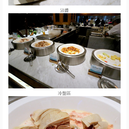
沾醬
冷盤區