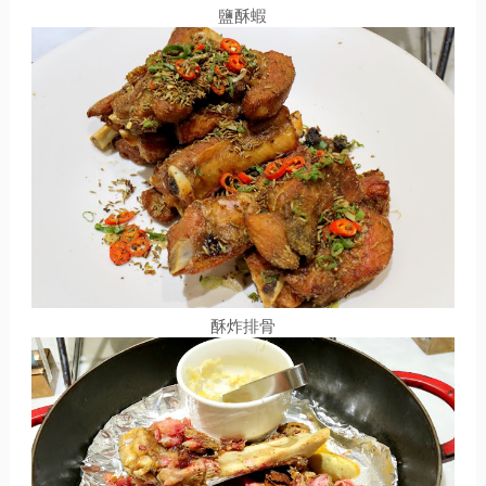
鹽酥蝦
酥炸排骨