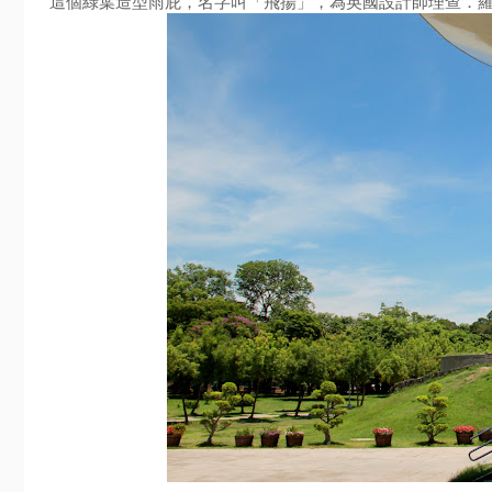
這個綠葉造型雨庇，名字叫「飛揚」，為英國設計師理查．羅傑斯 (