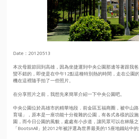
Date：20120513
本次母親節回到高雄，因為坐捷運到中央公園那邊等著跟我爸
蠻不錯的，即使是在中午12點這種特別熱的時間，走在公園
機在這裡隨手拍了一些照片。
在分享照片之前，我想先來簡單介紹一下中央公園吧。
中央公園位於高雄市的精華地段．前金區五福商圈，被中山路
育場」，原本是一座功能十分複雜的公園，有各式各樣的設施
園，而今日公園的風貌，處處有小步道，讓民眾可以在林蔭之
「BootsnAll」於2012年被評選為世界最美的15座地鐵站中