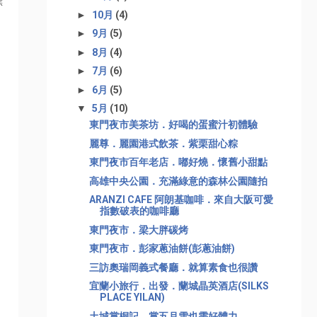
標
►
10月
(4)
►
9月
(5)
►
8月
(4)
►
7月
(6)
►
6月
(5)
▼
5月
(10)
東門夜市美茶坊．好喝的蛋蜜汁初體驗
麗尊．麗園港式飲茶．紫栗甜心粽
東門夜市百年老店．嘟好燒．懷舊小甜點
高雄中央公園．充滿綠意的森林公園隨拍
ARANZI CAFE 阿朗基咖啡．來自大阪可愛
指數破表的咖啡廳
東門夜市．梁大胖碳烤
東門夜市．彭家蔥油餅(彭蔥油餅)
三訪奧瑞岡義式餐廳．就算素食也很讚
宜蘭小旅行．出發．蘭城晶英酒店(SILKS
PLACE YILAN)
土城賞桐記．賞五月雪也需好體力