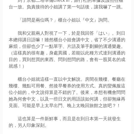
到了京都二塔準備check in，旅行社的單據及護照往櫃
台一放。負責接待的小姐講了第一句話後，讓我嚇了一跳。
「請問是兩位嗎？」櫃台小姐以『中文』詢問。
我和父親兩人對視了一下，於是我回答「はい」。到日
本總得講日語嘛！雖然櫃台小姐會講中文，省了不少溝通的
麻煩，但卻也少了一點單字、片語及筆手劃腳的溝通樂趣。
（這樣真的很有趣，身處異國，若能以此種方式達到溝通的
目的，買到想買的東西、問到想問的路，會有一股莫名的成
就感！）
櫃台小姐就這樣一直以中文解說。房間在幾樓、餐廳在
幾樓、幾點可用餐、然後早餐券的使用方式。真的蠻佩服這
位小姐的，中文說得算是不錯的了。後來，本想有機會問問
她為何會中文，以及一些日文的用語該如何講，但卻無緣再
見面。可能是早上太早出門、晚上太晚回旅館之故吧？！
這也算是一件新鮮事，而且是在到日本第一天就發生
的，另人印象深刻。