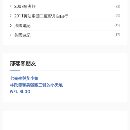
2007歐洲旅
(2)
2011英法兩國二度蜜月自由行
(30)
法國遊記
(19)
英國遊記
(17)
部落客朋友
七先生與艾小姐
林氏璧和美狐團三狐的小天地
WFU BLOG