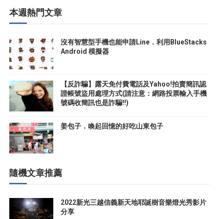
本週熱門文章
沒有智慧型手機也能申請Line．利用BlueStacks
Android 模擬器
【反詐騙】露天免付費電話及Yahoo!拍賣簡訊認
證帳號盜用處理方式(請注意：網路投票輸入手機
號碼收簡訊也是詐騙!!)
姜包子．喚起回憶的好吃山東包子
隨機文章推薦
2022新光三越信義新天地耶誕樹音樂燈光秀影片
分享