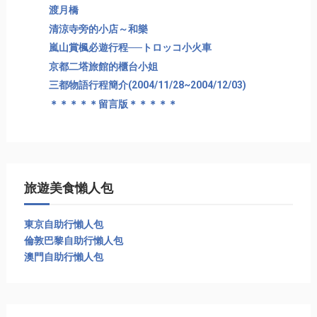
渡月橋
清涼寺旁的小店～和樂
嵐山賞楓必遊行程──トロッコ小火車
京都二塔旅館的櫃台小姐
三都物語行程簡介(2004/11/28~2004/12/03)
＊＊＊＊＊留言版＊＊＊＊＊
旅遊美食懶人包
東京自助行懶人包
倫敦巴黎自助行懶人包
澳門自助行懶人包