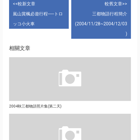
<<較新文章
較舊文章>>
嵐山賞楓必遊行程──トロ
三都物語行程簡介
ッコ小火車
(2004/11/28~2004/12/03
)
相關文章
2004秋三都物語照片集(第二天)