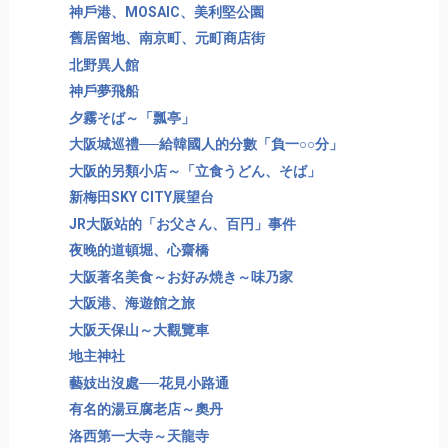
神戶港、MOSAIC、美利堅公園
舊居留地、南京町、元町商店街
北野異人館
神戶夢飛船
夕霧そば～「瓢亭」
大阪城巡禮──給韓國人的分數「負一○○分」
大阪的另類小店～「立食うどん、そば」
新梅田SKY CITY展望台
JR大阪站的「お父さん、百円」事件
夜晚的道頓堀、心齋橋
大阪著名美食～お好み焼き～味乃家
大阪港、海遊館之旅
大阪天保山～大觀覽車
地主神社
藝妓出沒處──花見小路通
有名的湯豆腐老店～奧丹
洛西第一大寺～天龍寺