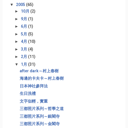
▼
2005
(65)
►
10月
(2)
►
9月
(1)
►
6月
(1)
►
5月
(5)
►
4月
(10)
►
3月
(4)
►
2月
(11)
▼
1月
(31)
after dark～村上春樹
海邊的卡夫卡～村上春樹
日本神社參拜法
生日洗禮
文字似輕，實重
三都照片系列～哲學之道
三都照片系列～銀閣寺
三都照片系列～金閣寺