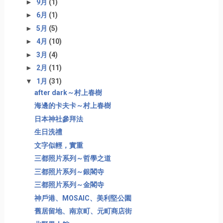
►
9月
(1)
►
6月
(1)
►
5月
(5)
►
4月
(10)
►
3月
(4)
►
2月
(11)
▼
1月
(31)
after dark～村上春樹
海邊的卡夫卡～村上春樹
日本神社參拜法
生日洗禮
文字似輕，實重
三都照片系列～哲學之道
三都照片系列～銀閣寺
三都照片系列～金閣寺
神戶港、MOSAIC、美利堅公園
舊居留地、南京町、元町商店街