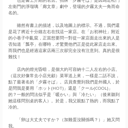
也是書上介紹的名店。招牌「夕霧そば」是因為近松門
左衛門的淨瑠璃「廊文章」劇中，登場的夕霧太夫一角而命
名的。
雖然有書上的描述，以及地圖上的標示。不過，我們還
是花了將近十分鐘左右在找這一家店。在「お初神社」附近
的小巷子中亂竄，正當想要問一對從一家店面走出來的人是
否知道「瓢亭」在哪時，才驚覺他們正是從此家店走出來。
而我們也是經過這家店兩三次卻完全沒有注意到。真的是很
難找！
店內的燈光昏暗，是個大約可容納十二人左右的小店。
（這次好像常去小店光顧）菜單送上來，一樣是二話不說，
點了最著名的「夕霧そば」。店員查覺到我們是外國人，於
是問我是要用「ホット(HOT)」還是「クール(COOL)」
的？一般的問法似乎是「暖かい」與「冷たい」（後來聽到
她這樣問別桌的客人）。於是，我父親點了熱的，而我點了
冷的。
「卵は大丈夫ですか？（加雞蛋沒關係嗎？）」她又問
我。