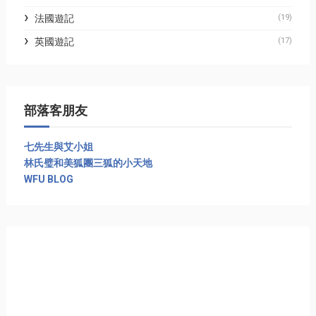
法國遊記
(19)
英國遊記
(17)
部落客朋友
七先生與艾小姐
林氏璧和美狐團三狐的小天地
WFU BLOG