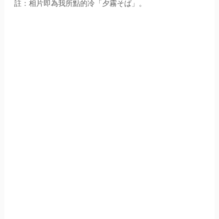
註：相片即為我所點的冷「夕霧そば」。