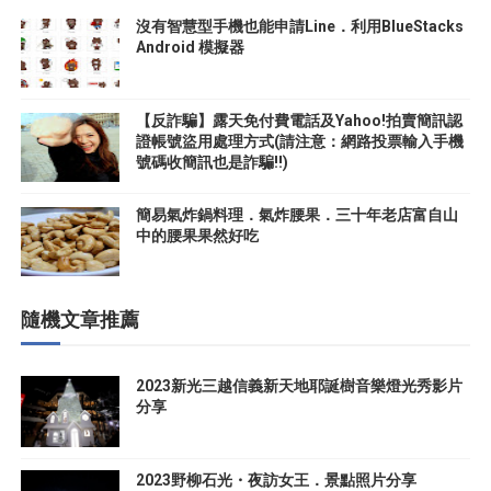
沒有智慧型手機也能申請Line．利用BlueStacks
Android 模擬器
【反詐騙】露天免付費電話及Yahoo!拍賣簡訊認
證帳號盜用處理方式(請注意：網路投票輸入手機
號碼收簡訊也是詐騙!!)
簡易氣炸鍋料理．氣炸腰果．三十年老店富自山
中的腰果果然好吃
隨機文章推薦
2023新光三越信義新天地耶誕樹音樂燈光秀影片
分享
2023野柳石光・夜訪女王．景點照片分享