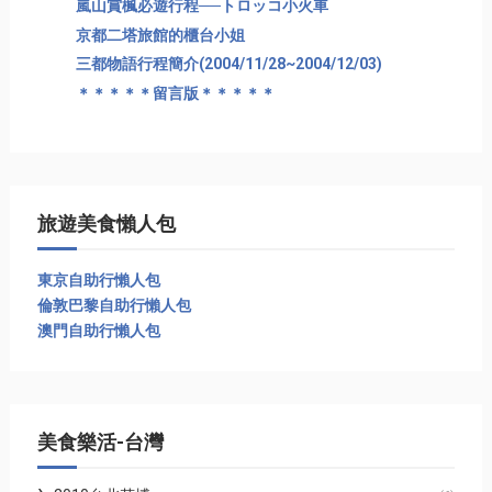
嵐山賞楓必遊行程──トロッコ小火車
京都二塔旅館的櫃台小姐
三都物語行程簡介(2004/11/28~2004/12/03)
＊＊＊＊＊留言版＊＊＊＊＊
旅遊美食懶人包
東京自助行懶人包
倫敦巴黎自助行懶人包
澳門自助行懶人包
美食樂活-台灣