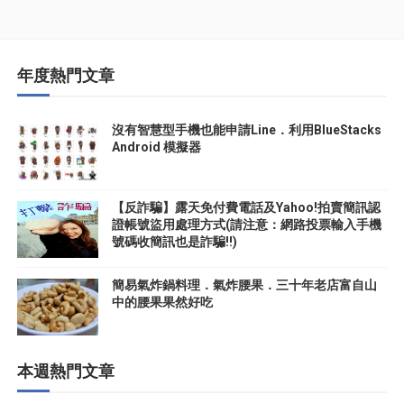
年度熱門文章
沒有智慧型手機也能申請Line．利用BlueStacks
Android 模擬器
【反詐騙】露天免付費電話及Yahoo!拍賣簡訊認
證帳號盜用處理方式(請注意：網路投票輸入手機
號碼收簡訊也是詐騙!!)
簡易氣炸鍋料理．氣炸腰果．三十年老店富自山
中的腰果果然好吃
本週熱門文章