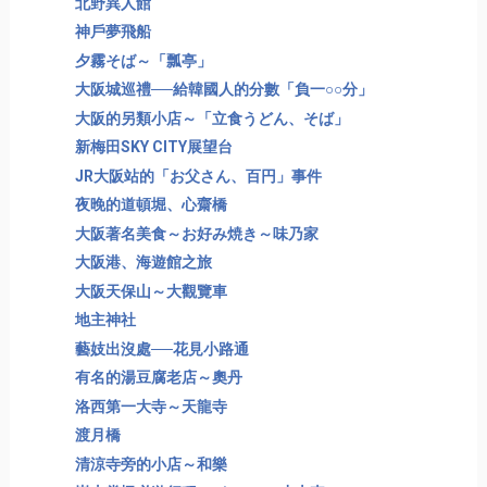
北野異人館
神戶夢飛船
夕霧そば～「瓢亭」
大阪城巡禮──給韓國人的分數「負一○○分」
大阪的另類小店～「立食うどん、そば」
新梅田SKY CITY展望台
JR大阪站的「お父さん、百円」事件
夜晚的道頓堀、心齋橋
大阪著名美食～お好み焼き～味乃家
大阪港、海遊館之旅
大阪天保山～大觀覽車
地主神社
藝妓出沒處──花見小路通
有名的湯豆腐老店～奧丹
洛西第一大寺～天龍寺
渡月橋
清涼寺旁的小店～和樂