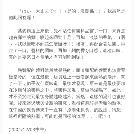
「はい、大丈夫です！（是的，沒關係！）」我當然是
如此回答囉！
蕎麥麵送上來後，先不沾任何醬料品嘗了一口。果真是
超有彈性的麵，咬起來嚼勁十足，再加上淡淡的香氣，（啊
～～我以後吃不到該怎麼辦呀！）接著，再配合著沾醬，再
吃了一口。醬料的調味、再加上麵的香Ｑ口感，這種口味，
真的是要來日本當地才有可能吃到呢！
熱麵配的醬料當然就是熱的，而冷麵配的醬間也無庸置
疑是冷的。但在最後，店員送上一壺看起來熱熱的湯汁。聞
了一下，似乎沒什麼味道。最後才發現，原來這是最後要加
在冷麵付的醬料之中，將醬料加溫，當做熱湯喝下。如此，
才不至於吃到最後身體越吃越冷。當然，這樣的湯汁也很好
喝。後來經過我與父親的研究，覺得這應該是煮麵的熱湯。
在中國的飲食傳統中一直有「原湯化原食」的說法，猜想，
這裡所附的熱湯，可能也是同樣的道理．．．吧？！
(2004/12/03中午)