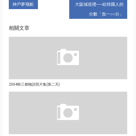
神戶夢飛船
大阪城巡禮──給韓國人的
分數「負一○○分」
相關文章
2004秋三都物語照片集(第二天)