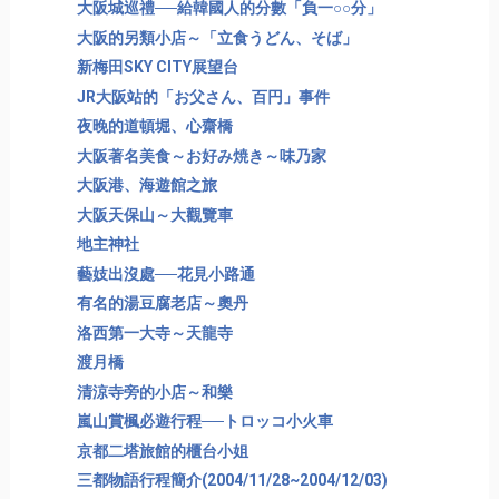
大阪城巡禮──給韓國人的分數「負一○○分」
大阪的另類小店～「立食うどん、そば」
新梅田SKY CITY展望台
JR大阪站的「お父さん、百円」事件
夜晚的道頓堀、心齋橋
大阪著名美食～お好み焼き～味乃家
大阪港、海遊館之旅
大阪天保山～大觀覽車
地主神社
藝妓出沒處──花見小路通
有名的湯豆腐老店～奧丹
洛西第一大寺～天龍寺
渡月橋
清涼寺旁的小店～和樂
嵐山賞楓必遊行程──トロッコ小火車
京都二塔旅館的櫃台小姐
三都物語行程簡介(2004/11/28~2004/12/03)