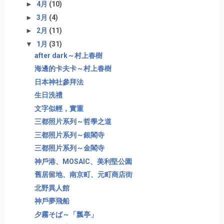
►
4月
(10)
►
3月
(4)
►
2月
(11)
▼
1月
(31)
after dark～村上春樹
海邊的卡夫卡～村上春樹
日本神社參拜法
生日洗禮
文字似輕，實重
三都照片系列～哲學之道
三都照片系列～銀閣寺
三都照片系列～金閣寺
神戶港、MOSAIC、美利堅公園
舊居留地、南京町、元町商店街
北野異人館
神戶夢飛船
夕霧そば～「瓢亭」