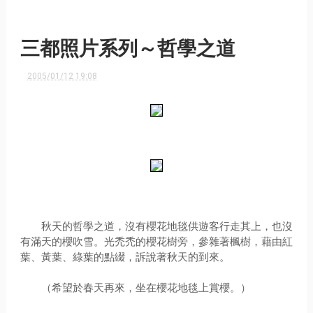
三都照片系列～哲學之道
2005/01/12 19:08
秋天的哲學之道，沒有櫻花地毯供遊客行走其上，也沒
有滿天的櫻吹雪。光禿禿的櫻花樹旁，參雜著楓樹，藉由紅
葉、黃葉、綠葉的點綴，訴說著秋天的到來。
（希望於春天再來，坐在櫻花地毯上賞櫻。）