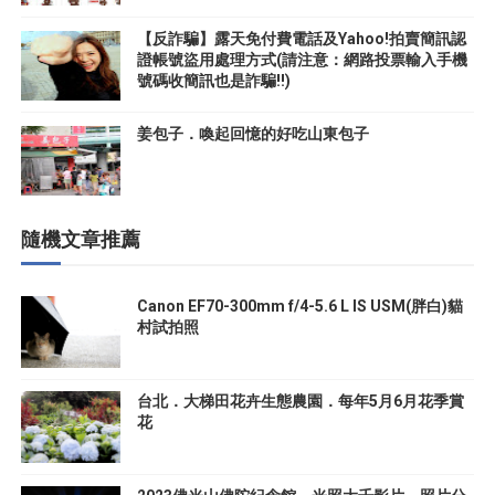
【反詐騙】露天免付費電話及Yahoo!拍賣簡訊認
證帳號盜用處理方式(請注意：網路投票輸入手機
號碼收簡訊也是詐騙!!)
姜包子．喚起回憶的好吃山東包子
隨機文章推薦
Canon EF70-300mm f/4-5.6 L IS USM(胖白)貓
村試拍照
台北．大梯田花卉生態農園．每年5月6月花季賞
花