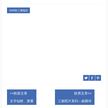
2004秋三都物語
<<較新文章
較舊文章>>
文字似輕，實重
三都照片系列～銀閣寺