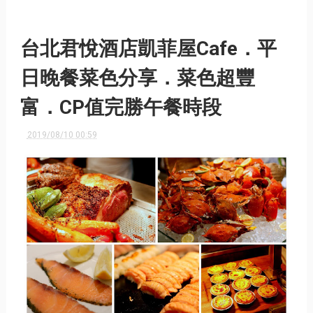
台北君悅酒店凱菲屋Cafe．平
日晚餐菜色分享．菜色超豐
富．CP值完勝午餐時段
2019/08/10 00:59