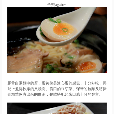
合照again~
豚骨白湯麵中的蛋，蛋黃像是溏心蛋的感覺，十分好吃，再
配上煮得軟嫩的叉燒肉、脆口的豆芽菜、彈牙的拉麵及將豬
骨精華熬煮出來的白湯，整體搭配起來口感十分的豐富。