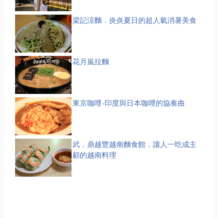
梁記涼麵．炎炎夏日的超人氣消暑美食
花月嵐拉麵
東京咖哩-印度與日本咖哩的協奏曲
武．鼎越豐越南麵食館．讓人一吃成主
顧的越南料理