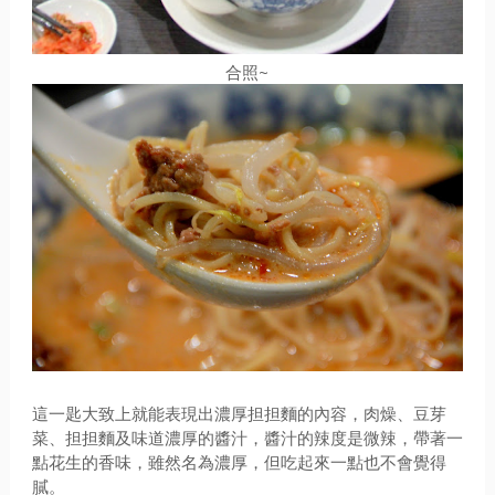
合照~
這一匙大致上就能表現出濃厚担担麵的內容，肉燥、豆芽
菜、担担麵及味道濃厚的醬汁，醬汁的辣度是微辣，帶著一
點花生的香味，雖然名為濃厚，但吃起來一點也不會覺得
膩。