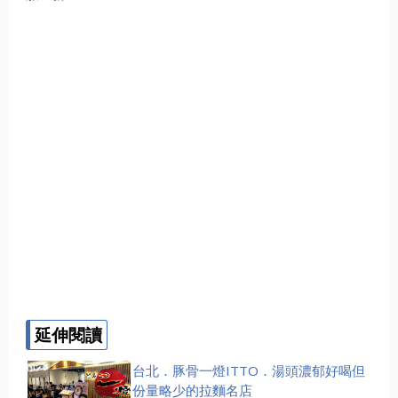
延伸閱讀
台北．豚骨一燈ITTO．湯頭濃郁好喝但
份量略少的拉麵名店