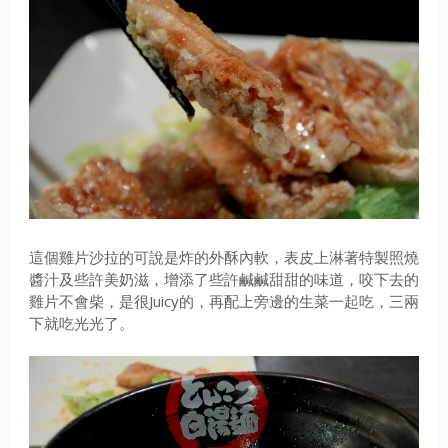
這個雞片沙拉的可說是炸的外酥內軟，表皮上淋著特製照燒
醬汁及些許美奶滋，增添了些許鹹鹹甜甜的味道，咬下去的
雞片不會柴，是很Juicy的，再配上旁邊的生菜一起吃，三兩
下就吃光光了。